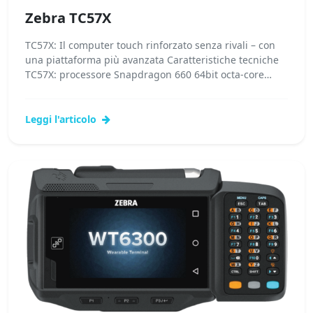
Zebra TC57X
TC57X: Il computer touch rinforzato senza rivali – con
una piattaforma più avanzata Caratteristiche tecniche
TC57X: processore Snapdragon 660 64bit octa-core
2,45GHz...Leggi tutto...
Leggi l'articolo