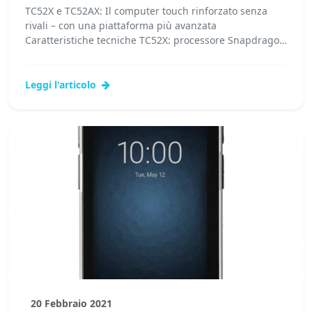
TC52X e TC52AX: Il computer touch rinforzato senza
rivali – con una piattaforma più avanzata
Caratteristiche tecniche TC52X: processore Snapdragon
660 64bit...Leggi tutto...
Leggi l'articolo
20 Febbraio 2021