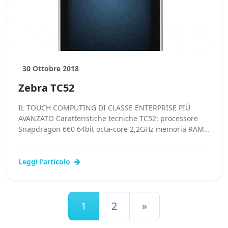
30 Ottobre 2018
Zebra TC52
IL TOUCH COMPUTING DI CLASSE ENTERPRISE PIÙ
AVANZATO Caratteristiche tecniche TC52: processore
Snapdragon 660 64bit octa-core 2,2GHz memoria RAM
4GB RAM /...Leggi tutto...
Leggi l'articolo
Navigazione articoli
1
2
»