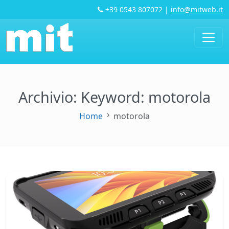
+39 0543 807072
|
info@mitweb.it
Archivio: Keyword:
motorola
Home
motorola