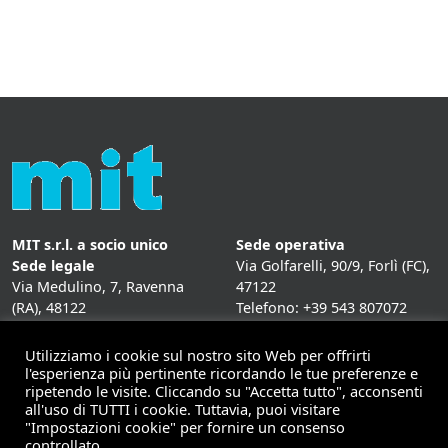
MIT s.r.l. a socio unico
Sede operativa
Sede legale
Via Golfarelli, 90/9, Forlì (FC),
Via Medulino, 7, Ravenna
47122
(RA), 48122
Telefono: +39 543 807072
P. IVA:
01431020393
Fax: +39 543 807072
Mail: info@mitweb.it
Utilizziamo i cookie sul nostro sito Web per offrirti
INFORMATIVE
l'esperienza più pertinente ricordando le tue preferenze e
ripetendo le visite. Cliccando su "Accetta tutto", acconsenti
Privacy Policy
all'uso di TUTTI i cookie. Tuttavia, puoi visitare
Cookie Policy
"Impostazioni cookie" per fornire un consenso
controllato.