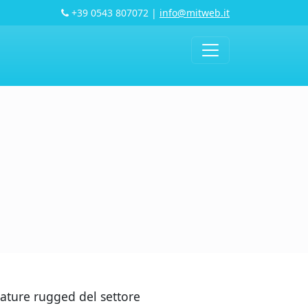
+39 0543 807072
|
info@mitweb.it
iature rugged del settore