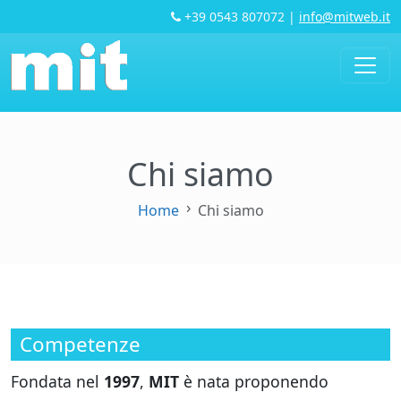
+39 0543 807072
|
info@mitweb.it
Chi siamo
Home
Chi siamo
Competenze
Fondata nel
1997
,
MIT
è nata proponendo