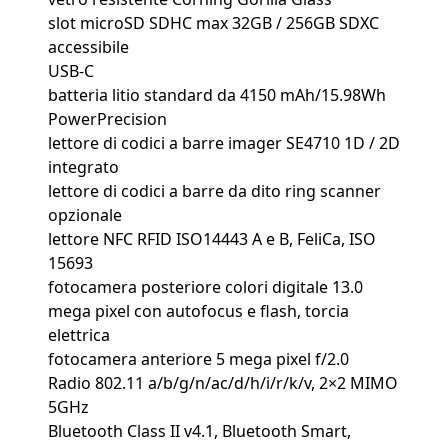
slot microSD SDHC max 32GB / 256GB SDXC
accessibile
USB-C
batteria litio standard da 4150 mAh/15.98Wh
PowerPrecision
lettore di codici a barre imager SE4710 1D / 2D
integrato
lettore di codici a barre da dito ring scanner
opzionale
lettore NFC RFID ISO14443 A e B, FeliCa, ISO
15693
fotocamera posteriore colori digitale 13.0
mega pixel con autofocus e flash, torcia
elettrica
fotocamera anteriore 5 mega pixel f/2.0
Radio 802.11 a/b/g/n/ac/d/h/i/r/k/v, 2×2 MIMO
5GHz
Bluetooth Class II v4.1, Bluetooth Smart,