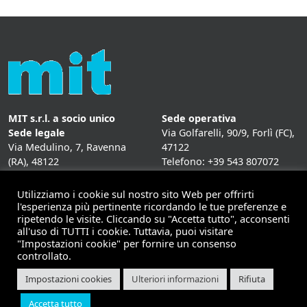
MIT s.r.l. a socio unico
Sede operativa
Sede legale
Via Golfarelli, 90/9, Forlì (FC),
Via Medulino, 7, Ravenna
47122
(RA), 48122
Telefono: +39 543 807072
P. IVA:
01431020393
Fax: +39 543 807072
Mail: info@mitweb.it
Utilizziamo i cookie sul nostro sito Web per offrirti
INFORMATIVE
l'esperienza più pertinente ricordando le tue preferenze e
ripetendo le visite. Cliccando su "Accetta tutto", acconsenti
Privacy Policy
all'uso di TUTTI i cookie. Tuttavia, puoi visitare
Cookie Policy
"Impostazioni cookie" per fornire un consenso
controllato.
Impostazioni cookies
Ulteriori informazioni
Rifiuta
Copyright 2026 | Mit - soluzioni per il mobile computing |
Accetta tutto