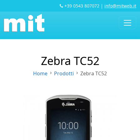
+39 0543 807072
|
info@mitweb.it
Zebra TC52
Home
Prodotti
Zebra TC52