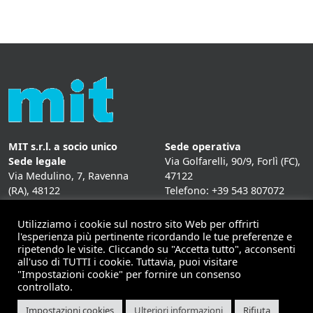
MIT s.r.l. a socio unico
Sede operativa
Sede legale
Via Golfarelli, 90/9, Forlì (FC),
Via Medulino, 7, Ravenna
47122
(RA), 48122
Telefono: +39 543 807072
P. IVA:
01431020393
Fax: +39 543 807072
Mail: info@mitweb.it
Utilizziamo i cookie sul nostro sito Web per offrirti
INFORMATIVE
l'esperienza più pertinente ricordando le tue preferenze e
ripetendo le visite. Cliccando su "Accetta tutto", acconsenti
Privacy Policy
all'uso di TUTTI i cookie. Tuttavia, puoi visitare
Cookie Policy
"Impostazioni cookie" per fornire un consenso
controllato.
Impostazioni cookies
Ulteriori informazioni
Rifiuta