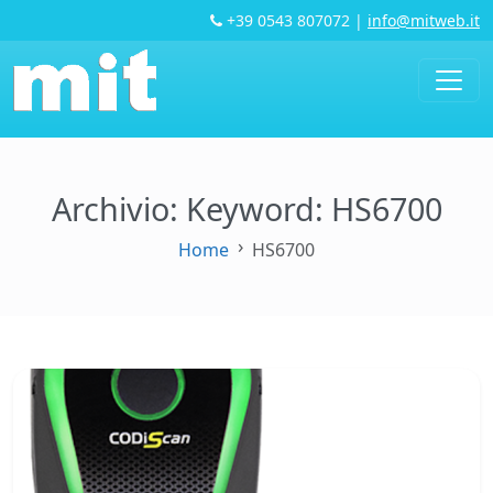
+39 0543 807072
|
info@mitweb.it
Archivio: Keyword:
HS6700
Home
HS6700