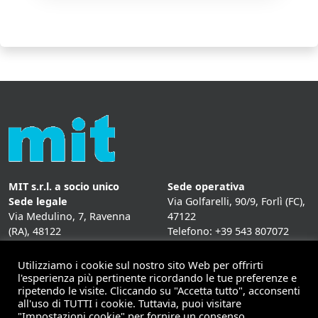
MIT s.r.l. a socio unico
Sede operativa
Sede legale
Via Golfarelli, 90/9, Forlì (FC),
Via Medulino, 7, Ravenna
47122
(RA), 48122
Telefono: +39 543 807072
P. IVA:
01431020393
Fax: +39 543 807072
Mail: info@mitweb.it
Utilizziamo i cookie sul nostro sito Web per offrirti
INFORMATIVE
l'esperienza più pertinente ricordando le tue preferenze e
ripetendo le visite. Cliccando su "Accetta tutto", acconsenti
Privacy Policy
all'uso di TUTTI i cookie. Tuttavia, puoi visitare
Cookie Policy
"Impostazioni cookie" per fornire un consenso