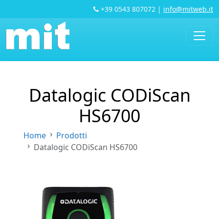
+39 0543 807072
|
info@mitweb.it
Datalogic CODiScan
HS6700
Home
Prodotti
Datalogic CODiScan HS6700