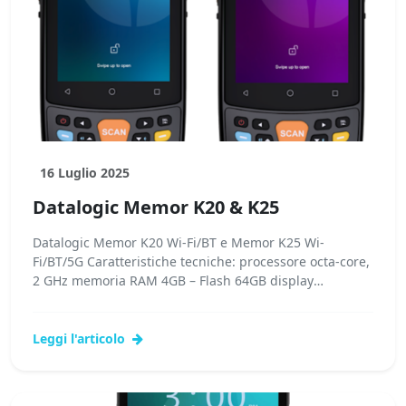
16 Luglio 2025
Datalogic Memor K20 & K25
Datalogic Memor K20 Wi-Fi/BT e Memor K25 Wi-
Fi/BT/5G Caratteristiche tecniche: processore octa-core,
2 GHz memoria RAM 4GB – Flash 64GB display
4″...Leggi tutto...
Leggi l'articolo