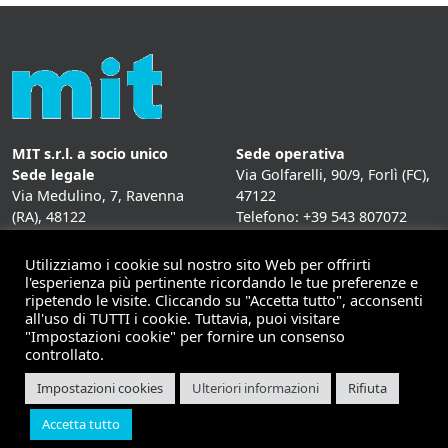
MIT s.r.l. a socio unico
Sede operativa
Sede legale
Via Golfarelli, 90/9, Forlì (FC),
Via Medulino, 7, Ravenna
47122
(RA), 48122
Telefono: +39 543 807072
P. IVA:
01431020393
Fax: +39 543 807072
Mail: info@mitweb.it
Utilizziamo i cookie sul nostro sito Web per offrirti
INFORMATIVE
l'esperienza più pertinente ricordando le tue preferenze e
ripetendo le visite. Cliccando su "Accetta tutto", acconsenti
Privacy Policy
all'uso di TUTTI i cookie. Tuttavia, puoi visitare
Cookie Policy
"Impostazioni cookie" per fornire un consenso
controllato.
Impostazioni cookies
Ulteriori informazioni
Rifiuta
Copyright 2026 | Mit - soluzioni per il mobile computing |
Accetta tutto
Made by
Horsa Link S.r.l.