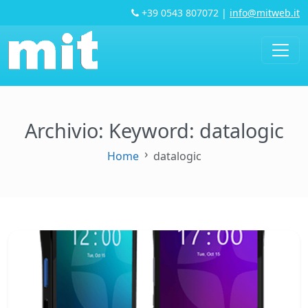
+39 0543 807072
|
info@mitweb.it
Archivio: Keyword:
datalogic
Home
datalogic