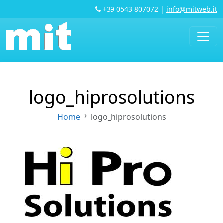
+39 0543 807072
|
info@mitweb.it
logo_hiprosolutions
Home
logo_hiprosolutions