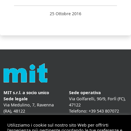
25 Ottobre 2016
MIT s.r.l. a socio unico
Sede operativa
Sede legale
Via Golfarelli, 90/9, Forlì (FC),
Via Medulino, 7, Ravenna
47122
(RA), 48122
Telefono: +39 543 807072
P. IVA:
01431020393
Fax: +39 543 807072
Mail: info@mitweb.it
Utilizziamo i cookie sul nostro sito Web per offrirti
INFORMATIVE
l'esperienza più pertinente ricordando le tue preferenze e