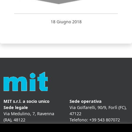
18 Giugno 2018
MIT s.r.l. a socio unico
Sede operativa
Sede legale
Via Golfarelli, 90/9, Forlì (FC),
Via Medulino, 7, Ravenna
47122
(RA), 48122
Telefono: +39 543 807072
P. IVA:
01431020393
Fax: +39 543 807072