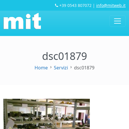
+39 0543 807072
|
info@mitweb.it
dsc01879
Home
Servizi
dsc01879