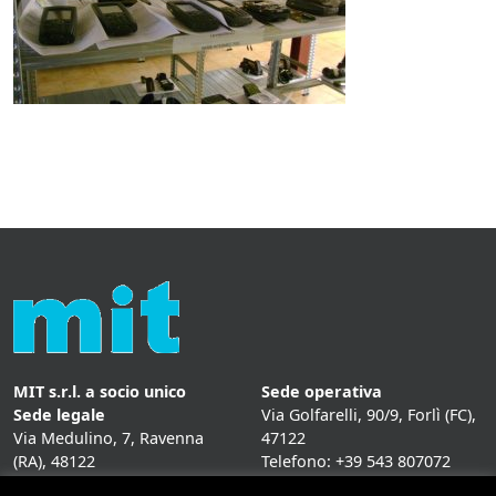
MIT s.r.l. a socio unico
Sede operativa
Sede legale
Via Golfarelli, 90/9, Forlì (FC),
Via Medulino, 7, Ravenna
47122
(RA), 48122
Telefono: +39 543 807072
P. IVA:
01431020393
Fax: +39 543 807072