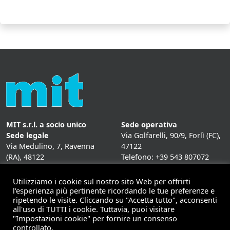
MIT s.r.l. a socio unico
Sede operativa
Sede legale
Via Golfarelli, 90/9, Forlì (FC),
Via Medulino, 7, Ravenna
47122
(RA), 48122
Telefono: +39 543 807072
P. IVA:
01431020393
Fax: +39 543 807072
Mail: info@mitweb.it
Utilizziamo i cookie sul nostro sito Web per offrirti
INFORMATIVE
l'esperienza più pertinente ricordando le tue preferenze e
ripetendo le visite. Cliccando su "Accetta tutto", acconsenti
Privacy Policy
all'uso di TUTTI i cookie. Tuttavia, puoi visitare
Cookie Policy
"Impostazioni cookie" per fornire un consenso
controllato.