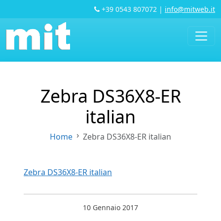
+39 0543 807072
|
info@mitweb.it
Zebra DS36X8-ER
italian
Home
Zebra DS36X8-ER italian
Zebra DS36X8-ER italian
10 Gennaio 2017