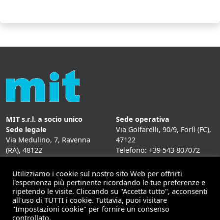
MIT s.r.l. a socio unico
Sede operativa
Sede legale
Via Golfarelli, 90/9, Forlì (FC),
Via Medulino, 7, Ravenna
47122
(RA), 48122
Telefono: +39 543 807072
P. IVA:
01431020393
Fax: +39 543 807072
Mail: info@mitweb.it
Utilizziamo i cookie sul nostro sito Web per offrirti
INFORMATIVE
l'esperienza più pertinente ricordando le tue preferenze e
ripetendo le visite. Cliccando su "Accetta tutto", acconsenti
Privacy Policy
all'uso di TUTTI i cookie. Tuttavia, puoi visitare
Cookie Policy
"Impostazioni cookie" per fornire un consenso
controllato.