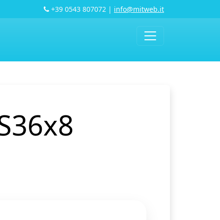
+39 0543 807072
|
info@mitweb.it
DS36x8