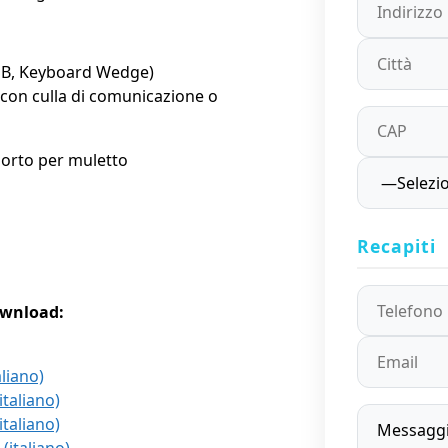
USB, Keyboard Wedge)
(con culla di comunicazione o
porto per muletto
Recapiti
ownload:
liano)
taliano)
taliano)