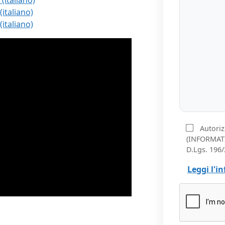
italiano)
italiano)
italiano)
Autoriz
(INFORMATI
D.Lgs. 196/
Leggi l'i