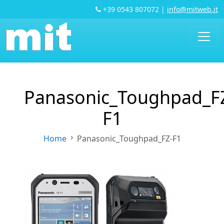
+39 0543 807072
|
info@mitweb.it
Panasonic_Toughpad_F
F1
Home
Panasonic_Toughpad_FZ-F1