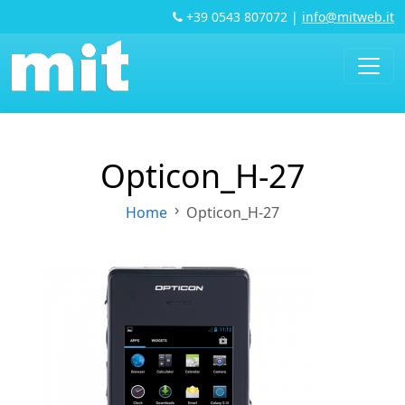
+39 0543 807072
|
info@mitweb.it
Opticon_H-27
Home
Opticon_H-27