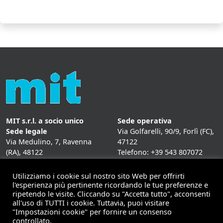
MIT s.r.l. a socio unico
Sede operativa
Sede legale
Via Golfarelli, 90/9, Forlì (FC),
Via Medulino, 7, Ravenna
47122
(RA), 48122
Telefono: +39 543 807072
P. IVA:
01431020393
Fax: +39 543 807072
Mail: info@mitweb.it
Utilizziamo i cookie sul nostro sito Web per offrirti
INFORMATIVE
l'esperienza più pertinente ricordando le tue preferenze e
ripetendo le visite. Cliccando su "Accetta tutto", acconsenti
Privacy Policy
all'uso di TUTTI i cookie. Tuttavia, puoi visitare
Cookie Policy
"Impostazioni cookie" per fornire un consenso
controllato.