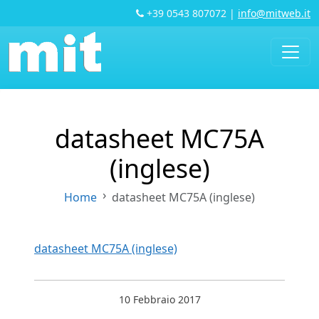
+39 0543 807072
|
info@mitweb.it
datasheet MC75A
(inglese)
Home
datasheet MC75A (inglese)
datasheet MC75A (inglese)
10 Febbraio 2017