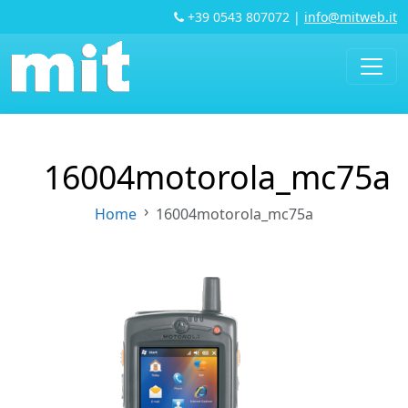
+39 0543 807072
|
info@mitweb.it
16004motorola_mc75a
Home
16004motorola_mc75a