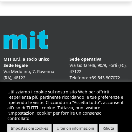
MIT s.r.l. a socio unico
Sede operativa
Sede legale
Via Golfarelli, 90/9, Forlì (FC),
Via Medulino, 7, Ravenna
47122
(RA), 48122
Telefono: +39 543 807072
P. IVA:
01431020393
Fax: +39 543 807072
Mail: info@mitweb.it
Utilizziamo i cookie sul nostro sito Web per offrirti
INFORMATIVE
l'esperienza più pertinente ricordando le tue preferenze e
ripetendo le visite. Cliccando su "Accetta tutto", acconsenti
Privacy Policy
all'uso di TUTTI i cookie. Tuttavia, puoi visitare
Cookie Policy
"Impostazioni cookie" per fornire un consenso
controllato.
Impostazioni cookies
Ulteriori informazioni
Rifiuta