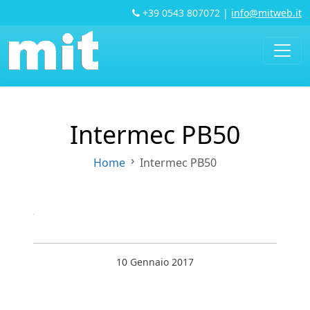
+39 0543 807072
|
info@mitweb.it
Intermec PB50
Home
Intermec PB50
10 Gennaio 2017