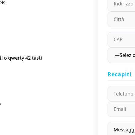
els
G
i o qwerty 42 tasti
Recapiti
o