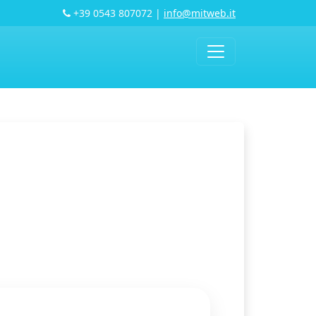
+39 0543 807072
|
info@mitweb.it