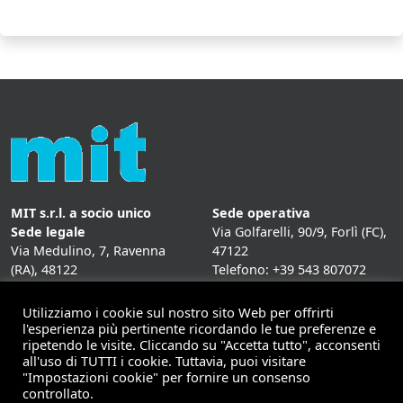
MIT s.r.l. a socio unico
Sede operativa
Sede legale
Via Golfarelli, 90/9, Forlì (FC),
Via Medulino, 7, Ravenna
47122
(RA), 48122
Telefono: +39 543 807072
P. IVA:
01431020393
Fax: +39 543 807072
Mail: info@mitweb.it
Utilizziamo i cookie sul nostro sito Web per offrirti
INFORMATIVE
l'esperienza più pertinente ricordando le tue preferenze e
ripetendo le visite. Cliccando su "Accetta tutto", acconsenti
Privacy Policy
all'uso di TUTTI i cookie. Tuttavia, puoi visitare
Cookie Policy
"Impostazioni cookie" per fornire un consenso
controllato.