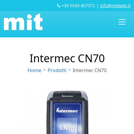
+39 0543 807072
|
info@mitweb.it
Intermec CN70
Home
Prodotti
Intermec CN70