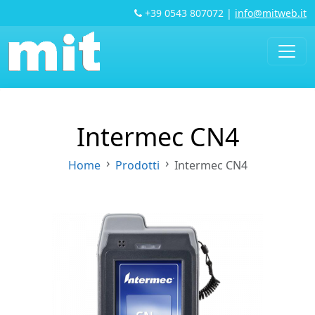
+39 0543 807072
|
info@mitweb.it
Intermec CN4
Home
Prodotti
Intermec CN4