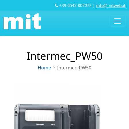
+39 0543 807072
|
info@mitweb.it
Intermec_PW50
Home
Intermec_PW50