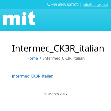
+39 0543 807072
|
info@mitweb.it
Intermec_CK3R_italian
Home
Intermec_CK3R_italian
Intermec_CK3R_italian
30 Marzo 2017