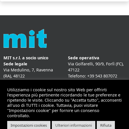
MIT s.r.l. a socio unico
Sede operativa
Sede legale
Via Golfarelli, 90/9, Forlì (FC),
Via Medulino, 7, Ravenna
47122
(RA), 48122
Telefono: +39 543 807072
P. IVA:
01431020393
Fax: +39 543 807072
Mail: info@mitweb.it
Utilizziamo i cookie sul nostro sito Web per offrirti
INFORMATIVE
l'esperienza più pertinente ricordando le tue preferenze e
ripetendo le visite. Cliccando su "Accetta tutto", acconsenti
Privacy Policy
all'uso di TUTTI i cookie. Tuttavia, puoi visitare
Cookie Policy
"Impostazioni cookie" per fornire un consenso
controllato.
Impostazioni cookies
Ulteriori informazioni
Rifiuta