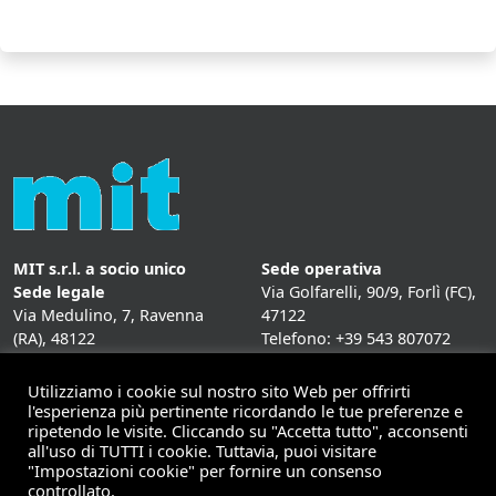
MIT s.r.l. a socio unico
Sede operativa
Sede legale
Via Golfarelli, 90/9, Forlì (FC),
Via Medulino, 7, Ravenna
47122
(RA), 48122
Telefono: +39 543 807072
P. IVA:
01431020393
Fax: +39 543 807072
Mail: info@mitweb.it
Utilizziamo i cookie sul nostro sito Web per offrirti
INFORMATIVE
l'esperienza più pertinente ricordando le tue preferenze e
ripetendo le visite. Cliccando su "Accetta tutto", acconsenti
Privacy Policy
all'uso di TUTTI i cookie. Tuttavia, puoi visitare
Cookie Policy
"Impostazioni cookie" per fornire un consenso
controllato.