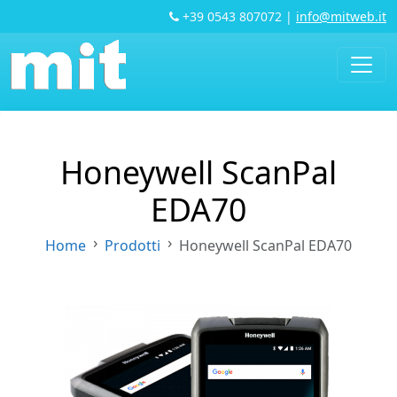
+39 0543 807072
|
info@mitweb.it
Honeywell ScanPal
EDA70
Home
Prodotti
Honeywell ScanPal EDA70