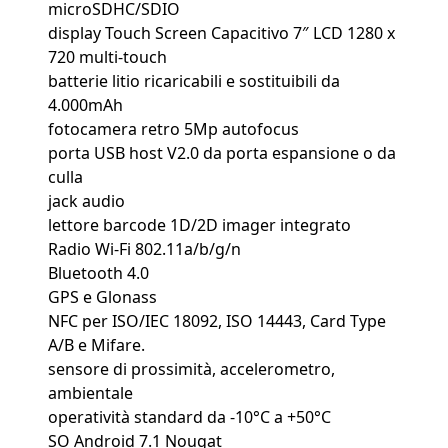
microSDHC/SDIO
display Touch Screen Capacitivo 7″ LCD 1280 x
720 multi-touch
batterie litio ricaricabili e sostituibili da
4.000mAh
fotocamera retro 5Mp autofocus
porta USB host V2.0 da porta espansione o da
culla
jack audio
lettore barcode 1D/2D imager integrato
Radio Wi-Fi 802.11a/b/g/n
Bluetooth 4.0
GPS e Glonass
NFC per ISO/IEC 18092, ISO 14443, Card Type
A/B e Mifare.
sensore di prossimità, accelerometro,
ambientale
operatività standard da -10°C a +50°C
SO Android 7.1 Nougat