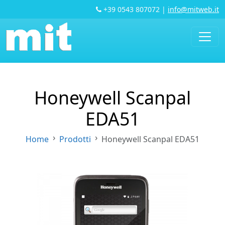
+39 0543 807072
|
info@mitweb.it
Honeywell Scanpal
EDA51
Home
Prodotti
Honeywell Scanpal EDA51