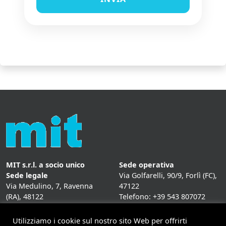
MIT s.r.l. a socio unico
Sede operativa
Sede legale
Via Golfarelli, 90/9, Forlì (FC),
Via Medulino, 7, Ravenna
47122
(RA), 48122
Telefono: +39 543 807072
P. IVA:
01431020393
Fax: +39 543 807072
Mail: info@mitweb.it
Utilizziamo i cookie sul nostro sito Web per offrirti