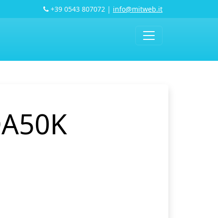
+39 0543 807072
|
info@mitweb.it
DA50K