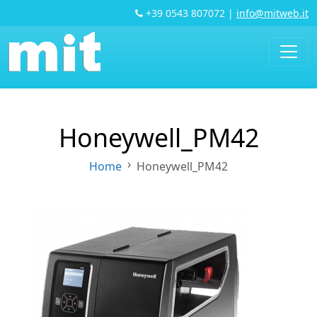
+39 0543 807072
|
info@mitweb.it
Honeywell_PM42
Home
Honeywell_PM42