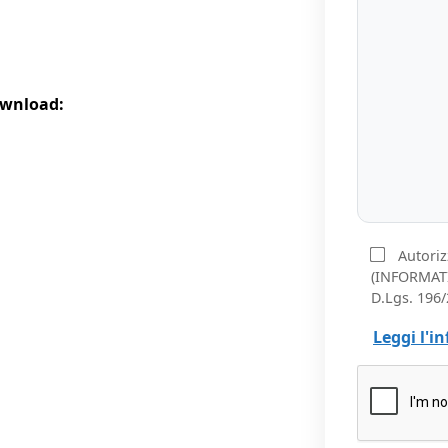
ownload:
Autoriz
(INFORMATI
D.Lgs. 196/
Leggi l'i