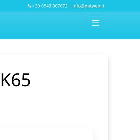
+39 0543 807072
|
info@mitweb.it
CK65