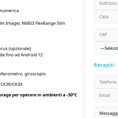
fanumerica
Slim Imager, N6803 FlexRange Slim
cus (opzionale)
de fino ad Android 12
Recapiti
ellerometro, giroscopio
ei CK3R/CK3X
orage per operare in ambienti a -30°C