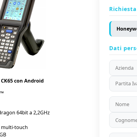
Richiesta
Dati pers
 CK65 con Android
e™
ragon 64bit a 2,2GHz
 multi-touch
2GB