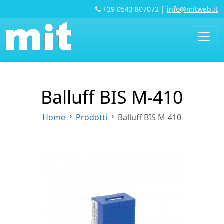
+39 0543 807072
|
info@mitweb.it
Balluff BIS M-410
Home
Prodotti
Balluff BIS M-410