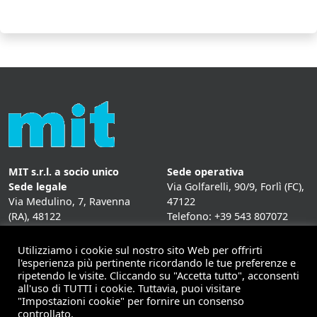
MIT s.r.l. a socio unico
Sede operativa
Sede legale
Via Golfarelli, 90/9, Forlì (FC),
Via Medulino, 7, Ravenna
47122
(RA), 48122
Telefono: +39 543 807072
P. IVA:
01431020393
Fax: +39 543 807072
Mail: info@mitweb.it
Utilizziamo i cookie sul nostro sito Web per offrirti
INFORMATIVE
l'esperienza più pertinente ricordando le tue preferenze e
ripetendo le visite. Cliccando su "Accetta tutto", acconsenti
Privacy Policy
all'uso di TUTTI i cookie. Tuttavia, puoi visitare
Cookie Policy
"Impostazioni cookie" per fornire un consenso
controllato.