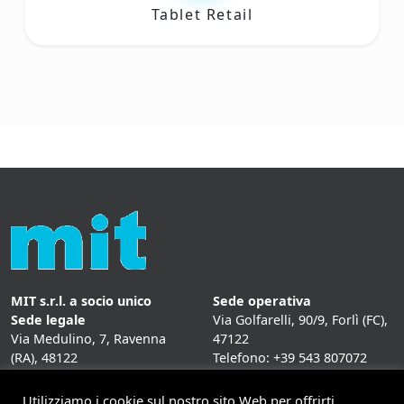
Tablet Retail
MIT s.r.l. a socio unico
Sede operativa
Sede legale
Via Golfarelli, 90/9, Forlì (FC),
Via Medulino, 7, Ravenna
47122
(RA), 48122
Telefono: +39 543 807072
P. IVA:
01431020393
Fax: +39 543 807072
Mail: info@mitweb.it
Utilizziamo i cookie sul nostro sito Web per offrirti