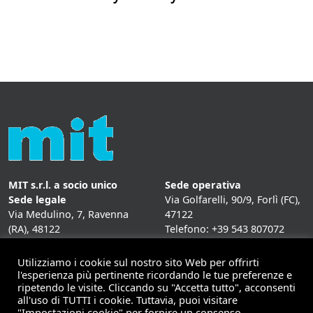
MIT s.r.l. a socio unico
Sede operativa
Sede legale
Via Golfarelli, 90/9, Forlì (FC),
Via Medulino, 7, Ravenna
47122
(RA), 48122
Telefono: +39 543 807072
P. IVA:
01431020393
Fax: +39 543 807072
Mail: info@mitweb.it
Utilizziamo i cookie sul nostro sito Web per offrirti
INFORMATIVE
l'esperienza più pertinente ricordando le tue preferenze e
ripetendo le visite. Cliccando su "Accetta tutto", acconsenti
Privacy Policy
all'uso di TUTTI i cookie. Tuttavia, puoi visitare
Cookie Policy
"Impostazioni cookie" per fornire un consenso