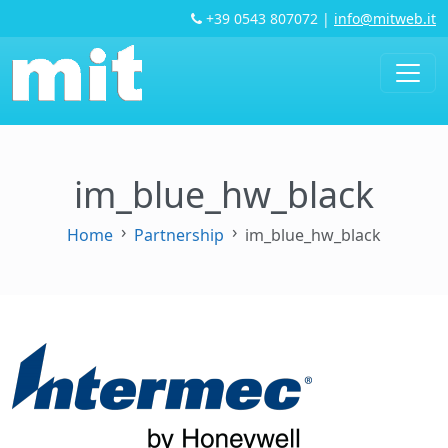
+39 0543 807072
|
info@mitweb.it
im_blue_hw_black
Home
Partnership
im_blue_hw_black