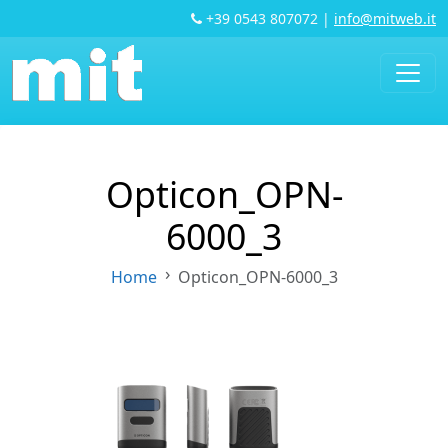
+39 0543 807072
|
info@mitweb.it
Opticon_OPN-
6000_3
Home
Opticon_OPN-6000_3