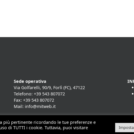
Sede operativa
IN
Via Golfarelli, 90/9, Forlì (FC), 47122
Telefono: +39 543 807072
Fax: +39 543 807072
Mail: info@mitweb.it
nza più pertinente ricordando le tue preferenze e
uso di TUTTI i cookie. Tuttavia, puoi visitare
Impostaz
t 2026 | Mit - soluzioni per il mobile computing | Made by
Horsa L