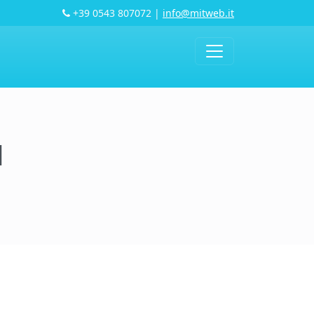
+39 0543 807072
|
info@mitweb.it
1