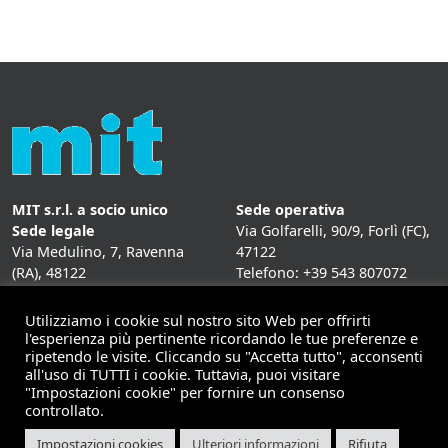
MIT s.r.l. a socio unico
Sede operativa
Sede legale
Via Golfarelli, 90/9, Forlì (FC),
Via Medulino, 7, Ravenna
47122
(RA), 48122
Telefono: +39 543 807072
P. IVA:
01431020393
Fax: +39 543 807072
Mail: info@mitweb.it
Utilizziamo i cookie sul nostro sito Web per offrirti
INFORMATIVE
l'esperienza più pertinente ricordando le tue preferenze e
ripetendo le visite. Cliccando su "Accetta tutto", acconsenti
Privacy Policy
all'uso di TUTTI i cookie. Tuttavia, puoi visitare
Cookie Policy
"Impostazioni cookie" per fornire un consenso
controllato.
Impostazioni cookies
Ulteriori informazioni
Rifiuta