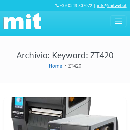
+39 0543 807072
|
info@mitweb.it
Archivio: Keyword:
ZT420
Home
ZT420