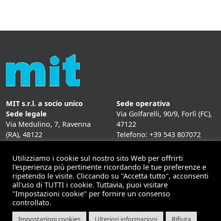
MIT s.r.l. a socio unico
Sede operativa
Sede legale
Via Golfarelli, 90/9, Forlì (FC),
Via Medulino, 7, Ravenna
47122
(RA), 48122
Telefono: +39 543 807072
P. IVA:
01431020393
Fax: +39 543 807072
Mail: info@mitweb.it
Utilizziamo i cookie sul nostro sito Web per offrirti
INFORMATIVE
l'esperienza più pertinente ricordando le tue preferenze e
ripetendo le visite. Cliccando su "Accetta tutto", acconsenti
Privacy Policy
all'uso di TUTTI i cookie. Tuttavia, puoi visitare
Cookie Policy
"Impostazioni cookie" per fornire un consenso
controllato.
Impostazioni cookies
Ulteriori informazioni
Rifiuta