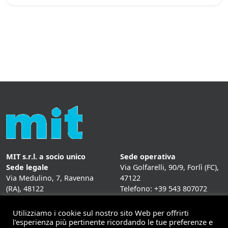
MIT s.r.l. a socio unico
Sede operativa
Sede legale
Via Golfarelli, 90/9, Forlì (FC),
Via Medulino, 7, Ravenna
47122
(RA), 48122
Telefono: +39 543 807072
P. IVA:
01431020393
Fax: +39 543 807072
Mail: info@mitweb.it
Utilizziamo i cookie sul nostro sito Web per offrirti
INFORMATIVE
l'esperienza più pertinente ricordando le tue preferenze e