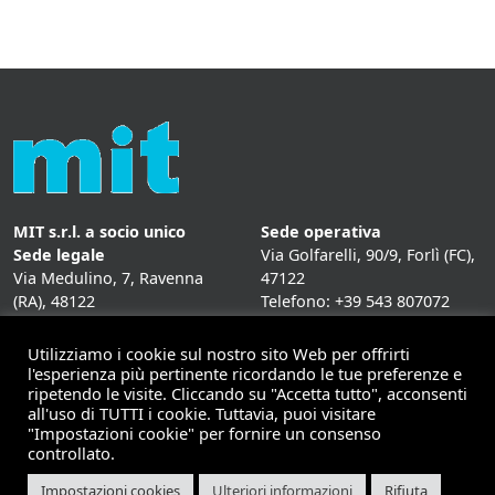
MIT s.r.l. a socio unico
Sede operativa
Sede legale
Via Golfarelli, 90/9, Forlì (FC),
Via Medulino, 7, Ravenna
47122
(RA), 48122
Telefono: +39 543 807072
P. IVA:
01431020393
Fax: +39 543 807072
Mail: info@mitweb.it
Utilizziamo i cookie sul nostro sito Web per offrirti
INFORMATIVE
l'esperienza più pertinente ricordando le tue preferenze e
ripetendo le visite. Cliccando su "Accetta tutto", acconsenti
Privacy Policy
all'uso di TUTTI i cookie. Tuttavia, puoi visitare
Cookie Policy
"Impostazioni cookie" per fornire un consenso
controllato.
Impostazioni cookies
Ulteriori informazioni
Rifiuta