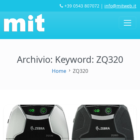
+39 0543 807072
|
info@mitweb.it
Archivio: Keyword:
ZQ320
Home
ZQ320