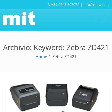
+39 0543 807072
|
info@mitweb.it
Archivio: Keyword:
Zebra ZD421
Home
Zebra ZD421