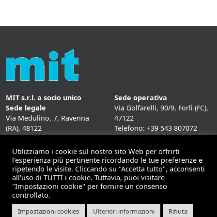
MIT s.r.l. a socio unico
Sede operativa
Sede legale
Via Golfarelli, 90/9, Forlì (FC),
Via Medulino, 7, Ravenna
47122
(RA), 48122
Telefono: +39 543 807072
P. IVA:
01431020393
Fax: +39 543 807072
Mail: info@mitweb.it
Utilizziamo i cookie sul nostro sito Web per offrirti
INFORMATIVE
l'esperienza più pertinente ricordando le tue preferenze e
ripetendo le visite. Cliccando su "Accetta tutto", acconsenti
Privacy Policy
all'uso di TUTTI i cookie. Tuttavia, puoi visitare
Cookie Policy
"Impostazioni cookie" per fornire un consenso
controllato.
Impostazioni cookies
Ulteriori informazioni
Rifiuta