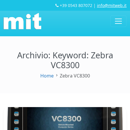
+39 0543 807072
|
info@mitweb.it
Archivio: Keyword:
Zebra
VC8300
Home
Zebra VC8300