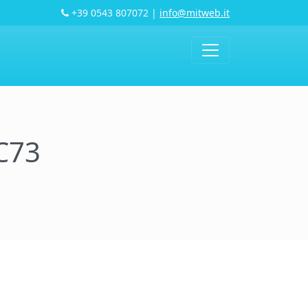
+39 0543 807072
|
info@mitweb.it
C73