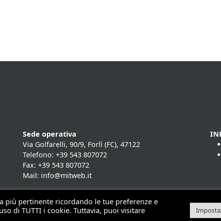
Sede operativa
IN
Via Golfarelli, 90/9, Forlì (FC), 47122
Telefono: +39 543 807072
Fax: +39 543 807072
Mail: info@mitweb.it
nza più pertinente ricordando le tue preferenze e
uso di TUTTI i cookie. Tuttavia, puoi visitare
Impostaz
t 2026 | Mit - soluzioni per il mobile computing | Made by
Horsa L