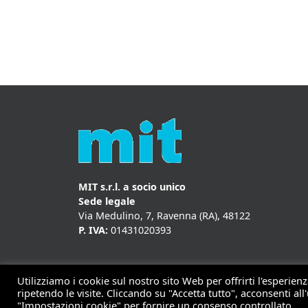
MIT s.r.l. a socio unico
Sede legale
Via Medulino, 7, Ravenna (RA), 48122
P. IVA:
01431020393
Utilizziamo i cookie sul nostro sito Web per offrirti l'esperie
ripetendo le visite. Cliccando su "Accetta tutto", acconsenti all'
Copyrigh
"Impostazioni cookie" per fornire un consenso controllato.