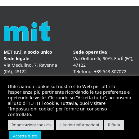
MIT s.r.l. a socio unico
Sede operativa
Sede legale
Via Golfarelli, 90/9, Forlì (FC),
Via Medulino, 7, Ravenna
47122
(RA), 48122
Telefono: +39 543 807072
P. IVA:
01431020393
Fax: +39 543 807072
Mail: info@mitweb.it
Utilizziamo i cookie sul nostro sito Web per offrirti
INFORMATIVE
l'esperienza più pertinente ricordando le tue preferenze e
ripetendo le visite. Cliccando su "Accetta tutto", acconsenti
Privacy Policy
all'uso di TUTTI i cookie. Tuttavia, puoi visitare
Cookie Policy
"Impostazioni cookie" per fornire un consenso
controllato.
Impostazioni cookies
Ulteriori informazioni
Rifiuta
Copyright 2026 | Mit - soluzioni per il mobile computing |
Accetta tutto