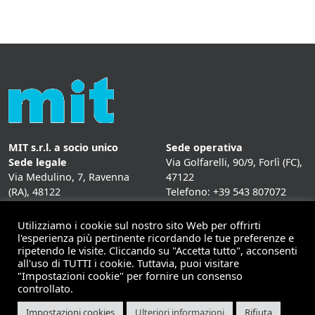
MIT s.r.l. a socio unico
Sede operativa
Sede legale
Via Golfarelli, 90/9, Forlì (FC),
Via Medulino, 7, Ravenna
47122
(RA), 48122
Telefono: +39 543 807072
P. IVA:
01431020393
Fax: +39 543 807072
Mail: info@mitweb.it
Utilizziamo i cookie sul nostro sito Web per offrirti
INFORMATIVE
l'esperienza più pertinente ricordando le tue preferenze e
ripetendo le visite. Cliccando su "Accetta tutto", acconsenti
Privacy Policy
all'uso di TUTTI i cookie. Tuttavia, puoi visitare
Cookie Policy
"Impostazioni cookie" per fornire un consenso
controllato.
Impostazioni cookies
Ulteriori informazioni
Rifiuta