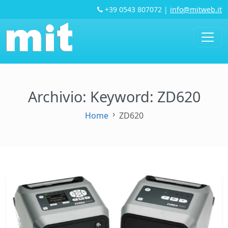
+39 0543 807072
|
info@mitweb.it
Archivio: Keyword:
ZD620
Home
ZD620