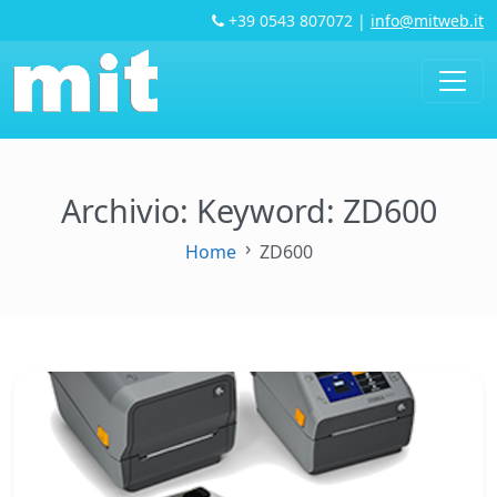
+39 0543 807072
|
info@mitweb.it
Archivio: Keyword:
ZD600
Home
ZD600