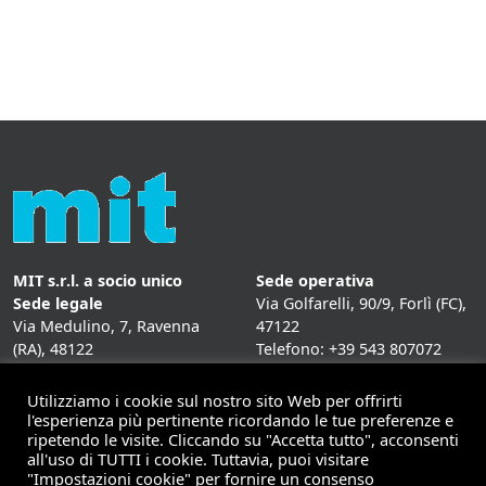
MIT s.r.l. a socio unico
Sede operativa
Sede legale
Via Golfarelli, 90/9, Forlì (FC),
Via Medulino, 7, Ravenna
47122
(RA), 48122
Telefono: +39 543 807072
P. IVA:
01431020393
Fax: +39 543 807072
Mail: info@mitweb.it
Utilizziamo i cookie sul nostro sito Web per offrirti
INFORMATIVE
l'esperienza più pertinente ricordando le tue preferenze e
ripetendo le visite. Cliccando su "Accetta tutto", acconsenti
Privacy Policy
all'uso di TUTTI i cookie. Tuttavia, puoi visitare
Cookie Policy
"Impostazioni cookie" per fornire un consenso