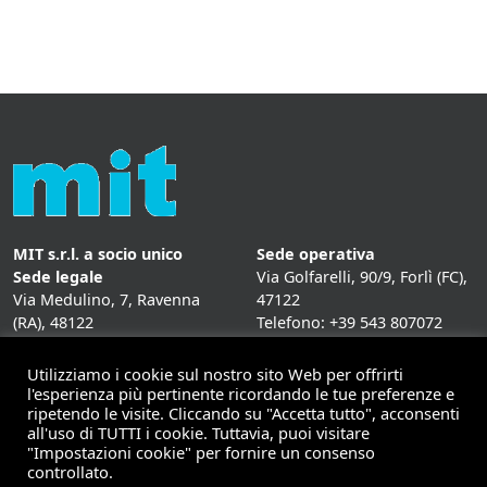
MIT s.r.l. a socio unico
Sede operativa
Sede legale
Via Golfarelli, 90/9, Forlì (FC),
Via Medulino, 7, Ravenna
47122
(RA), 48122
Telefono: +39 543 807072
P. IVA:
01431020393
Fax: +39 543 807072
Mail: info@mitweb.it
Utilizziamo i cookie sul nostro sito Web per offrirti
INFORMATIVE
l'esperienza più pertinente ricordando le tue preferenze e
ripetendo le visite. Cliccando su "Accetta tutto", acconsenti
Privacy Policy
all'uso di TUTTI i cookie. Tuttavia, puoi visitare
Cookie Policy
"Impostazioni cookie" per fornire un consenso
controllato.