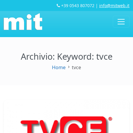
+39 0543 807072
|
info@mitweb.it
Archivio: Keyword:
tvce
Home
tvce