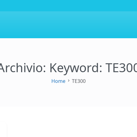
Archivio: Keyword:
TE30
Home
TE300