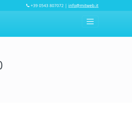
+39 0543 807072
|
info@mitweb.it
0