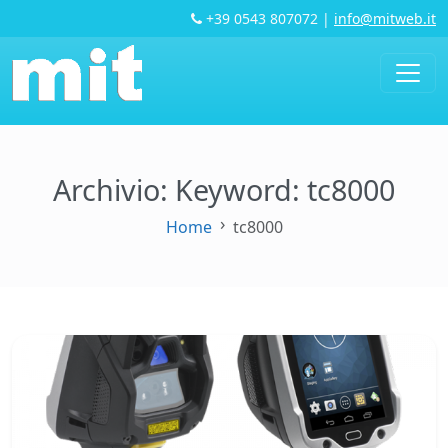
+39 0543 807072
|
info@mitweb.it
Archivio: Keyword:
tc8000
Home
tc8000