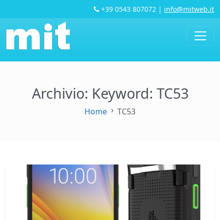
+39 0543 807072
|
info@mitweb.it
Archivio: Keyword:
TC53
Home
TC53