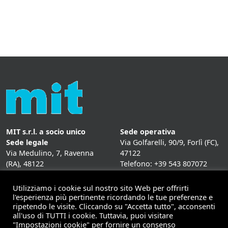
MIT s.r.l. a socio unico
Sede operativa
Sede legale
Via Golfarelli, 90/9, Forlì (FC),
Via Medulino, 7, Ravenna
47122
(RA), 48122
Telefono: +39 543 807072
P. IVA:
01431020393
Fax: +39 543 807072
Mail: info@mitweb.it
Utilizziamo i cookie sul nostro sito Web per offrirti
INFORMATIVE
l'esperienza più pertinente ricordando le tue preferenze e
ripetendo le visite. Cliccando su "Accetta tutto", acconsenti
Privacy Policy
all'uso di TUTTI i cookie. Tuttavia, puoi visitare
Cookie Policy
"Impostazioni cookie" per fornire un consenso