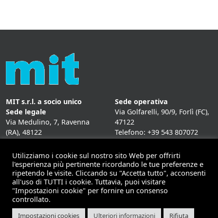
MIT s.r.l. a socio unico
Sede operativa
Sede legale
Via Golfarelli, 90/9, Forlì (FC),
Via Medulino, 7, Ravenna
47122
(RA), 48122
Telefono: +39 543 807072
P. IVA:
01431020393
Fax: +39 543 807072
Mail: info@mitweb.it
Utilizziamo i cookie sul nostro sito Web per offrirti
INFORMATIVE
l'esperienza più pertinente ricordando le tue preferenze e
ripetendo le visite. Cliccando su "Accetta tutto", acconsenti
Privacy Policy
all'uso di TUTTI i cookie. Tuttavia, puoi visitare
Cookie Policy
"Impostazioni cookie" per fornire un consenso
controllato.
Impostazioni cookies
Ulteriori informazioni
Rifiuta